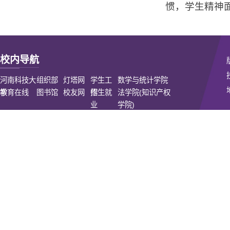
惯，学生精神
校内导航
河南科技大
组织部
灯塔网
学生工
数学与统计学院
学
教育在线
图书馆
校友网
作
招生就
法学院(知识产权
业
学院)