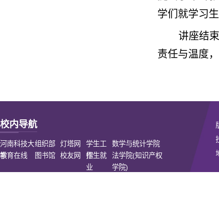
学们就学习生
讲座结
责任与温度，
校内导航
河南科技大
组织部
灯塔网
学生工
数学与统计学院
学
教育在线
图书馆
校友网
作
招生就
法学院(知识产权
业
学院)