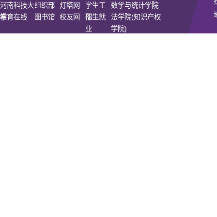
河南科技大
组织部
灯塔网
学生工
数学与统计学院
学
教育在线
图书馆
校友网
作
招生就
法学院(知识产权
业
学院)