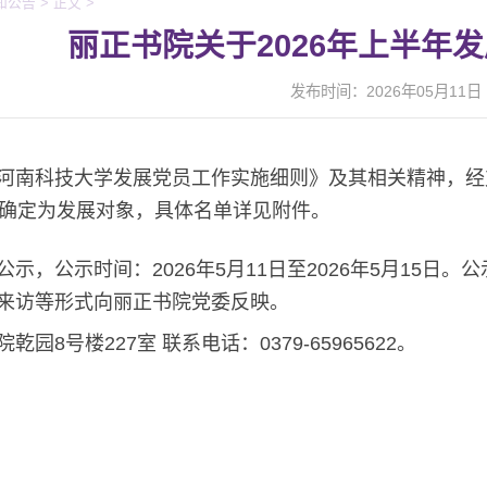
知公告
>
正文
>
丽正书院关于2026年上半年
发布时间：2026年05月1
河南科技大学发展党员工作实施细则》及其相关精神，经
确定为发展对象，具体名单详见附件。
公示，公示时间：
2026
年
5
月
11
日至
2026
年
5
月
15
日。
公
来访等形式向丽正书院党委反映。
院乾园
8
号楼
227
室
联系电话：
0379-65965622
。