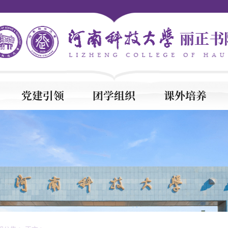
党建引领
团学组织
课外培养